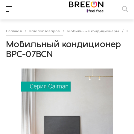
Главная
/
Каталог товаров
/
Мобильные кондиционеры
/
Моб
Мобильный кондиционер
BPC-07BCN